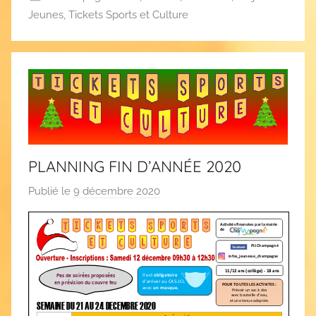
Jeunes
,
Tickets Sports et Culture
PLANNING FIN D’ANNÉE 2020
Publié le
9 décembre 2020
p
a
r
C
A
S