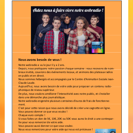
r
C
A
S