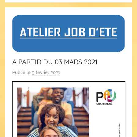
A PARTIR DU 03 MARS 2021
Publié le
9 février 2021
p
a
r
C
A
S