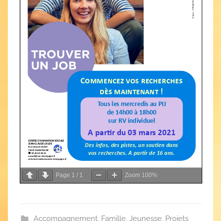
Page
1
/
1
Zoom
100%
Accompagnement
,
Famille
,
Jeunesse
,
Projets