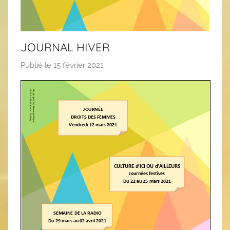
JOURNAL HIVER
Publié le
15 février 2021
p
a
r
C
A
S