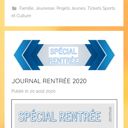
Famille
,
Jeunesse
,
Projets Jeunes
,
Tickets Sports
et Culture
JOURNAL RENTRÉE 2020
Publié le
20 août 2020
p
a
r
C
A