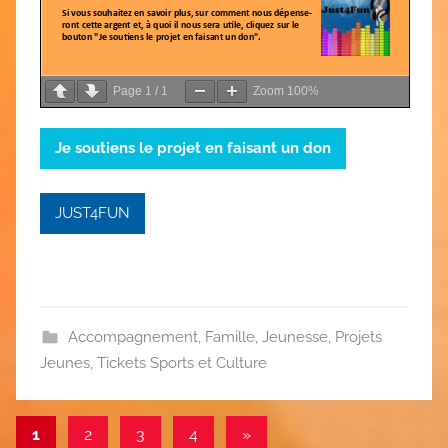
Page
1
/
1
Zoom
100%
Je soutiens le projet en faisant un don
JUST4FUN
Accompagnement
,
Famille
,
Jeunesse
,
Projets
Jeunes
,
Tickets Sports et Culture
Pagination
Articles
1
2
3
4
»