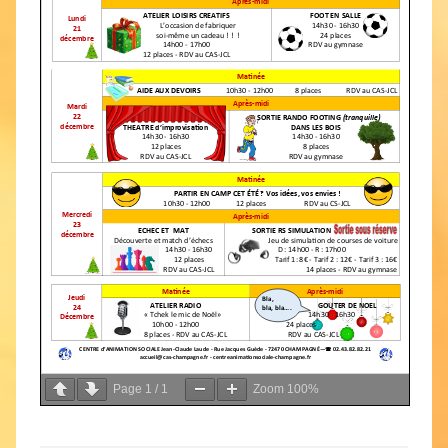
Page
1
/
1
Zoom
100%