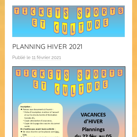
PLANNING HIVER 2021
Publié le
11 février 2021
p
a
r
C
A
S