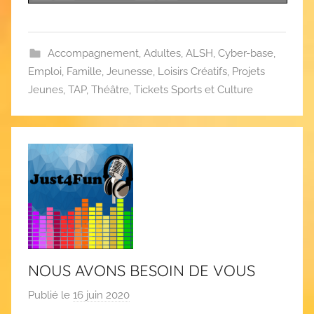
Accompagnement
,
Adultes
,
ALSH
,
Cyber-base
,
Emploi
,
Famille
,
Jeunesse
,
Loisirs Créatifs
,
Projets
Jeunes
,
TAP
,
Théâtre
,
Tickets Sports et Culture
NOUS AVONS BESOIN DE VOUS
Publié le
16 juin 2020
p
a