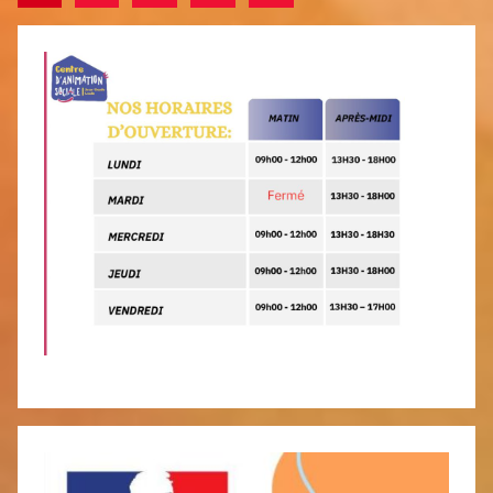
suivants
des
publications