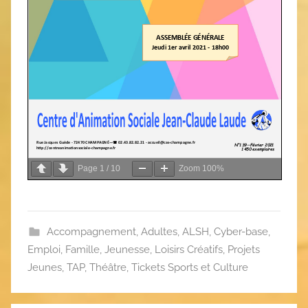
Page
1
/
10
Zoom
100%
Accompagnement
,
Adultes
,
ALSH
,
Cyber-base
,
Emploi
,
Famille
,
Jeunesse
,
Loisirs Créatifs
,
Projets
Jeunes
,
TAP
,
Théâtre
,
Tickets Sports et Culture