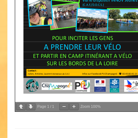
Page
1
/
1
Zoom
100%