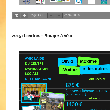
Page
1
/
1
Zoom
100%
2015 : Londres – Bouger à Vélo