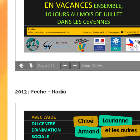
Page
1
/
1
Zoom
100%
2013 : Pêche – Radio