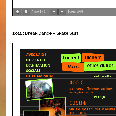
Page
1
/
1
Zoom
100%
2011 : Break Dance – Skate Surf