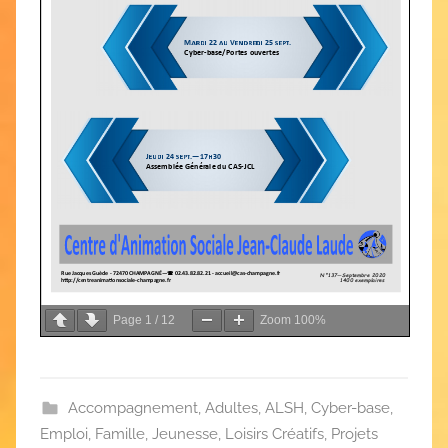
Page
1
/
12
Zoom
100%
Accompagnement
,
Adultes
,
ALSH
,
Cyber-base
,
Emploi
,
Famille
,
Jeunesse
,
Loisirs Créatifs
,
Projets