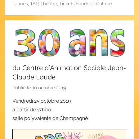
Jeunes
,
TAP
,
Théâtre
,
Tickets Sports et Culture
du Centre d’Animation Sociale Jean-
Claude Laude
Publié le
10 octobre 2019
p
a
Vendredi 25 octobre 2019
r
à partir de 17h00
C
salle polyvalente de Champagné
A
S