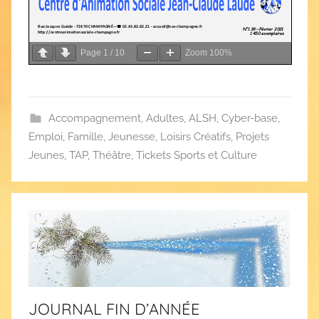
Page
1
/
10
Zoom
100%
Accompagnement
,
Adultes
,
ALSH
,
Cyber-base
,
Emploi
,
Famille
,
Jeunesse
,
Loisirs Créatifs
,
Projets
Jeunes
,
TAP
,
Théâtre
,
Tickets Sports et Culture
JOURNAL FIN D’ANNÉE