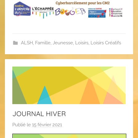
i
e
s
ALSH
,
Famille
,
Jeunesse
,
Loisirs
,
Loisirs Créatifs
JOURNAL HIVER
Publié le
15 février 2021
p
a