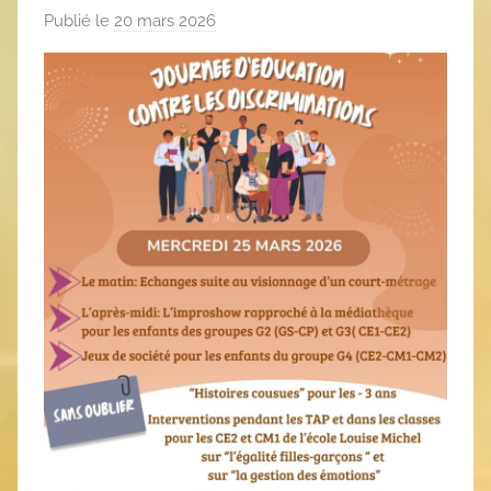
Publié le
20 mars 2026
p
a
r
F
l
o
r
e
n
t
C
a
r
t
i
g
n