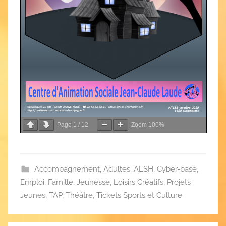
Page
1
/
12
Zoom
100%
Accompagnement
,
Adultes
,
ALSH
,
Cyber-base
,
Emploi
,
Famille
,
Jeunesse
,
Loisirs Créatifs
,
Projets
Jeunes
,
TAP
,
Théâtre
,
Tickets Sports et Culture