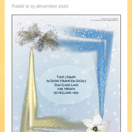
Publié le
15 décembre 2020
p
a
r
C
A
S