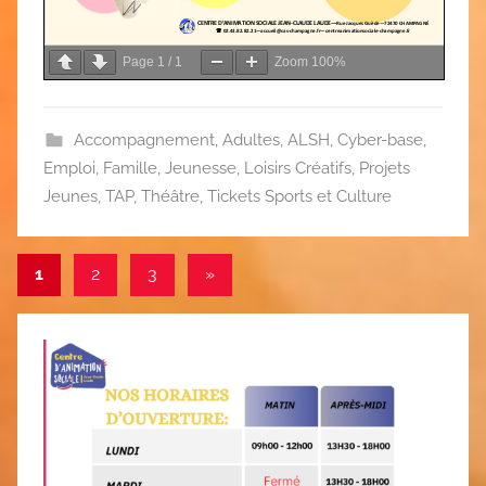
Page
1
/
1
Zoom
100%
Accompagnement
,
Adultes
,
ALSH
,
Cyber-base
,
Emploi
,
Famille
,
Jeunesse
,
Loisirs Créatifs
,
Projets
Jeunes
,
TAP
,
Théâtre
,
Tickets Sports et Culture
Pagination
Articles
1
2
3
»
suivants
des
publications