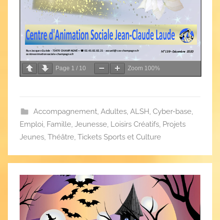
Page
1
/
10
Zoom
100%
Accompagnement
,
Adultes
,
ALSH
,
Cyber-base
,
Emploi
,
Famille
,
Jeunesse
,
Loisirs Créatifs
,
Projets
Jeunes
,
Théâtre
,
Tickets Sports et Culture