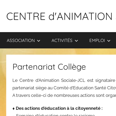
Aller
au
CENTRE d'ANIMATION 
contenu
ASSOCIATION
ACTIVITÉS
EMPLOI
Partenariat Collège
Le Centre d’Animation Sociale-JCL est signatai
partenariat siège au Comité d’Education Santé Citoy
A travers celle-ci de nombreuses actions sont organ
♦ Des actions d’éducation à la citoyenneté :
– Semaine d’éducation contre le racisme