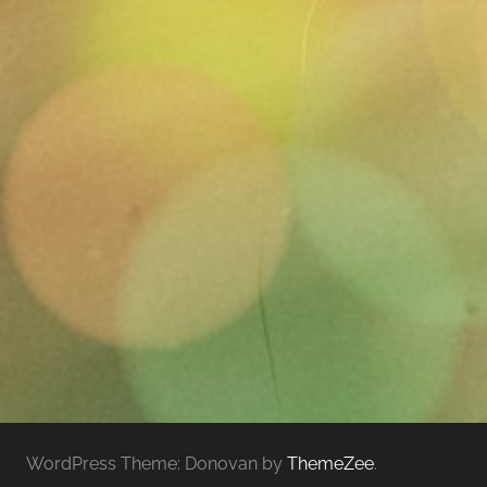
WordPress Theme: Donovan by
ThemeZee
.