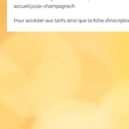
accueil@cas-champagne.fr.
Pour accéder aux tarifs ainsi que la fiche d’inscrip