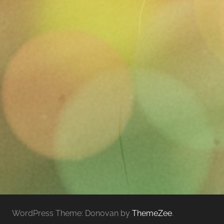
WordPress Theme: Donovan by
ThemeZee
.