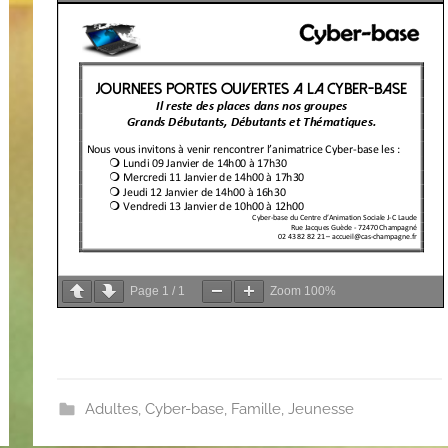
Page
1
/
1
Zoom
100%
Adultes
,
Cyber-base
,
Famille
,
Jeunesse