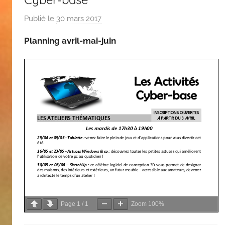
Publié le
30 mars 2017
p
a
Planning avril-mai-juin
r
C
A
S
Page
1
/
1
Zoom
100%