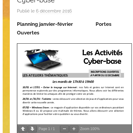
Publié le
6 décembre 2016
p
a
Planning janvier-février
Portes
r
Ouvertes
C
A
S
Page
1
/
1
Zoom
100%