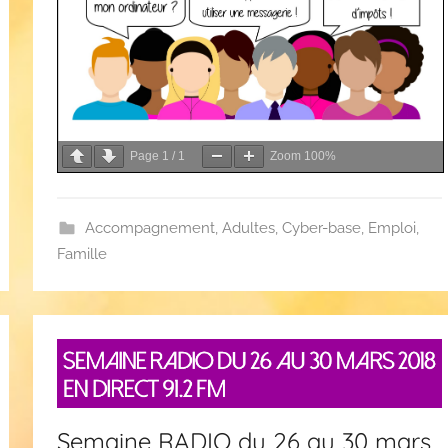
Page
1
/
1
Zoom
100%
Accompagnement
,
Adultes
,
Cyber-base
,
Emploi
,
Famille
Semaine RADIO du 26 au 30 mars