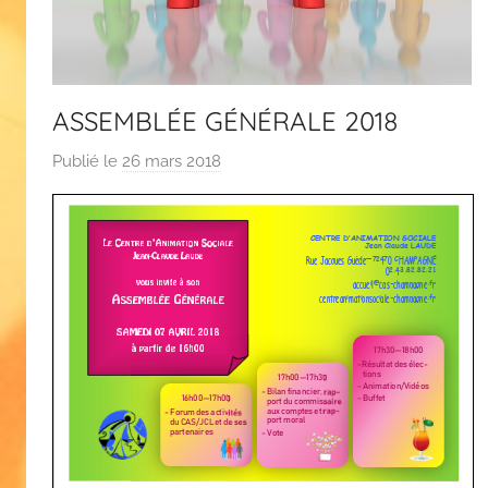
ASSEMBLÉE GÉNÉRALE 2018
Publié le
26 mars 2018
p
a
r
C
A
S