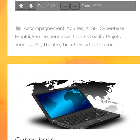
Page
1
/
2
Zoom
100%
Accompagnement
,
Adultes
,
ALSH
,
Cyber-base
,
Emploi
,
Famille
,
Jeunesse
,
Loisirs Créatifs
,
Projets
Jeunes
,
TAP
,
Théâtre
,
Tickets Sports et Culture
Cyber-base