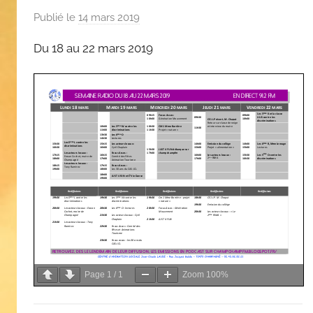
Publié le
14 mars 2019
p
a
Du 18 au 22 mars 2019
r
C
A
S
Page
1
/
1
Zoom
100%