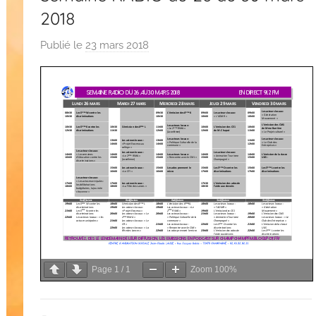
2018
Publié le
23 mars 2018
p
a
r
C
A
S
Page
1
/
1
Zoom
100%