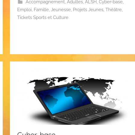
Accompagnement
,
Adultes
,
ALSH
,
Cyber-base
,
Emploi
,
Famille
,
Jeunesse
,
Projets Jeunes
,
Théâtre
,
Tickets Sports et Culture
Cyber-base