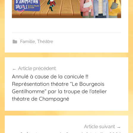
s
Famille
,
Théâtre
Navigation
Article précédent
de
Annulé à cause de la canicule !!!
l’article
Représentation théatre “Le Bourgeois
Gentilhomme” par la troupe de l’atelier
théatre de Champagné
Article suivant