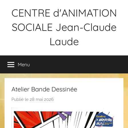
Aller
CENTRE d'ANIMATION
au
contenu
SOCIALE Jean-Claude
Laude
Menu
Atelier Bande Dessinée
Publié le
28 mai 2026
p
a
r
F