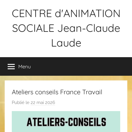
Aller
CENTRE d'ANIMATION
au
contenu
SOCIALE Jean-Claude
Laude
Menu
Ateliers conseils France Travail
Publié le
22 mai 2026
p
a
r
F