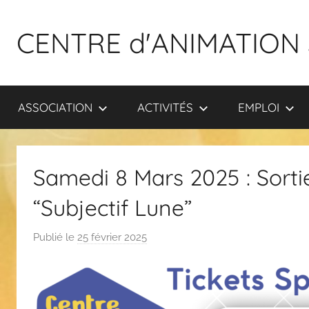
Aller
au
CENTRE d'ANIMATION 
contenu
ASSOCIATION
ACTIVITÉS
EMPLOI
Samedi 8 Mars 2025 : Sortie
“Subjectif Lune”
Publié le
25 février 2025
p
a
r
F
l