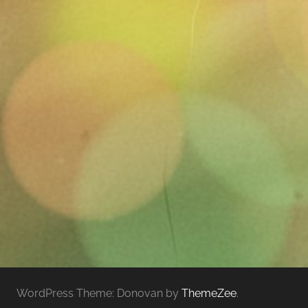
WordPress Theme: Donovan by
ThemeZee
.