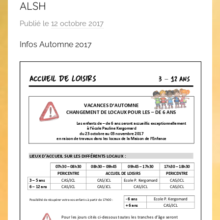
ALSH
Publié le
12 octobre 2017
p
a
Infos Automne 2017
r
C
A
S