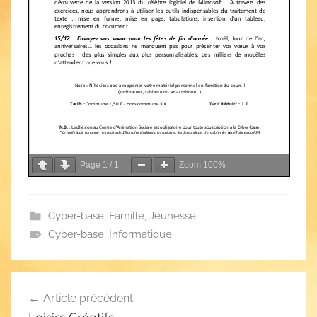
Page
1
/
1
Zoom
100%
Cyber-base
,
Famille
,
Jeunesse
Cyber-base
,
Informatique
Navigation
Article précédent
de