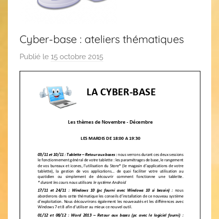
Cyber-base : ateliers thématiques
Publié le
15 octobre 2015
p
a
r
C
A
S