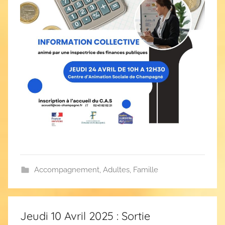
r
t
i
g
n
i
e
s
Accompagnement
,
Adultes
,
Famille
Jeudi 10 Avril 2025 : Sortie