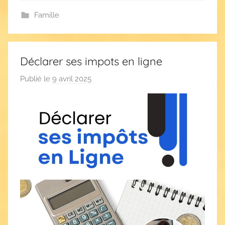
Famille
Déclarer ses impots en ligne
Publié le
9 avril 2025
p
a
r
F
l
o
r
e
n
t
C
a