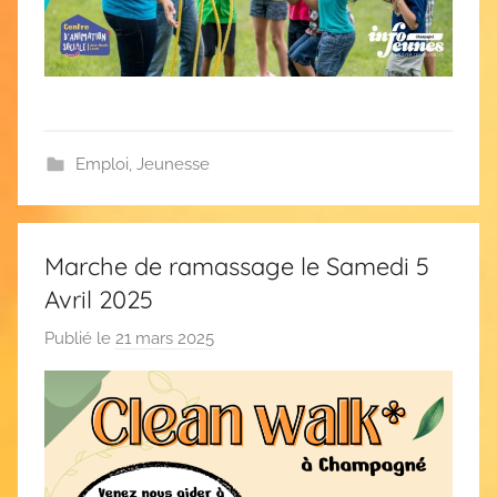
s
Emploi
,
Jeunesse
Marche de ramassage le Samedi 5
Avril 2025
Publié le
21 mars 2025
p
a
r
F
l
o