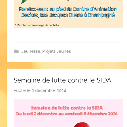
s
Jeunesse
,
Projets Jeunes
Semaine de lutte contre le SIDA
Publié le
2 décembre 2024
p
a
r
F
l