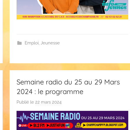
Emploi
,
Jeunesse
Semaine radio du 25 au 29 Mars
2024 : le programme
Publié le
22 mars 2024
p
a
r
F