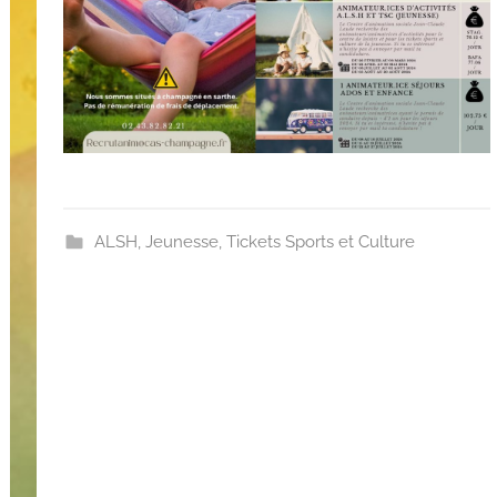
e
n
t
C
a
r
t
i
ALSH
,
Jeunesse
,
Tickets Sports et Culture
g
n
i
e
s