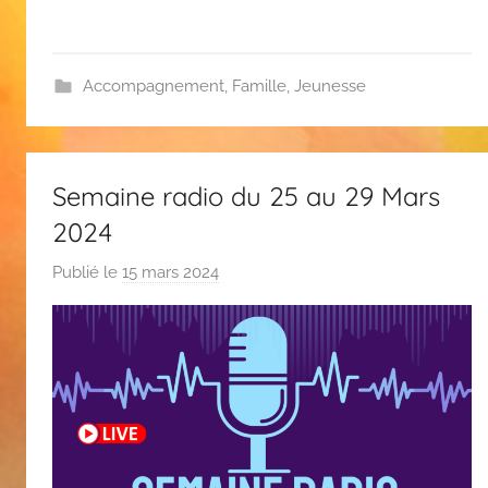
Accompagnement
,
Famille
,
Jeunesse
Semaine radio du 25 au 29 Mars
2024
Publié le
15 mars 2024
p
a
r
F
l
o
r
e