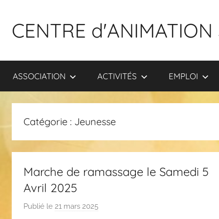
Aller
au
CENTRE d'ANIMATION 
contenu
ASSOCIATION
ACTIVITÉS
EMPLOI
Catégorie :
Jeunesse
Marche de ramassage le Samedi 5
Avril 2025
Publié le
21 mars 2025
p
a