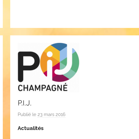
P.I.J.
Publié le
23 mars 2016
p
a
Actualités
r
C