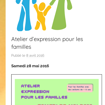
Atelier d’expression pour les
familles
Publié le
8 avril 2016
p
a
Samedi 28 mai 2016
r
C
A
S