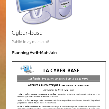
Cyber-base
Publié le
23 mars 2016
p
a
Planning Avril-Mai-Juin
r
C
A
S