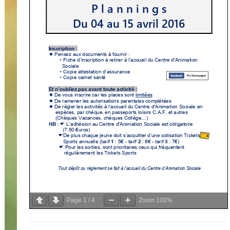
Page
1
/
4
Zoom
100%