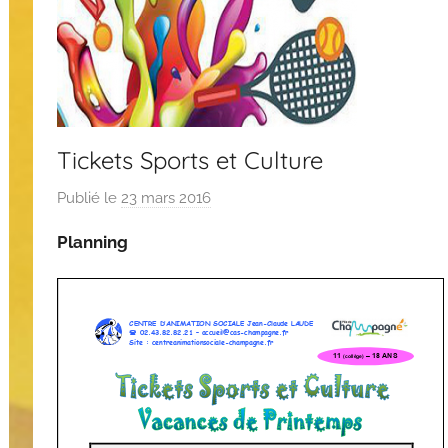
Tickets Sports et Culture
Publié le
23 mars 2016
p
a
Planning
r
C
A
S