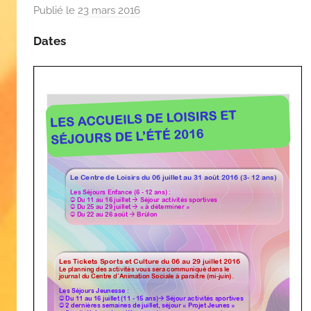
Publié le
23 mars 2016
p
a
Dates
r
C
A
S