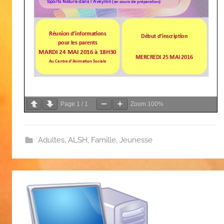
Page
1
/
1
Zoom
100%
Adultes
,
ALSH
,
Famille
,
Jeunesse