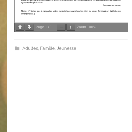
Page
1
/
1
Zoom
100%
Adultes
,
Famille
,
Jeunesse