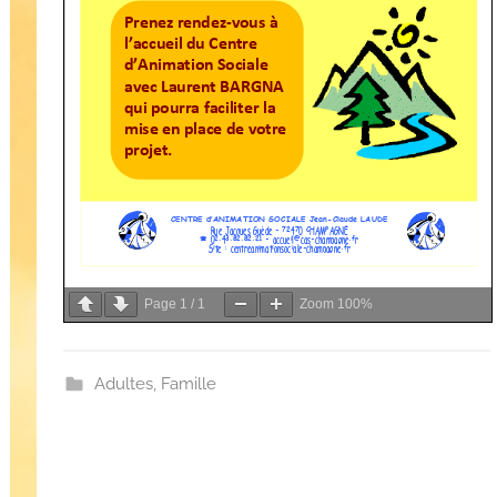
Page
1
/
1
Zoom
100%
Adultes
,
Famille